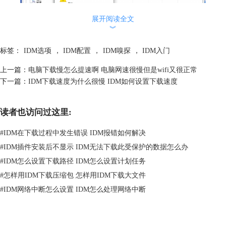
展开阅读全文
︾
标签：
IDM选项
，
IDM配置
，
IDM嗅探
，
IDM入门
上一篇：
电脑下载慢怎么提速啊 电脑网速很慢但是wifi又很正常
图2：禁止访问服务器权限被拒绝
下一篇：
IDM下载速度为什么很慢 IDM如何设置下载速度
2、使用“Win+S键”，搜索关键词“安全中心”，打开如下图所示的Windows
安全中心。
读者也访问过这里:
#
IDM在下载过程中发生错误 IDM报错如何解决
#
IDM插件安装后不显示 IDM无法下载此受保护的数据怎么办
#
IDM怎么设置下载路径 IDM怎么设置计划任务
#
怎样用IDM下载压缩包 怎样用IDM下载大文件
#
IDM网络中断怎么设置 IDM怎么处理网络中断