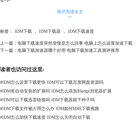
为“4”。
展开阅读全文
︾
标签：
IDM下载
，
IDM下载器
，
IDM下载速度
上一篇：
电脑下载速度突然变慢是怎么回事 电脑上怎么设置加速下载
下一篇：
电脑下载加速器哪个好用 电脑下载加速工具测评推荐
读者也访问过这里:
#
IDM怎么设置下载更快 IDM可以下载百度网盘资源吗
#
IDM有自动安装的扩展吗 IDM怎么添加到edge浏览器扩展
#
IDM可以下载迅雷链接吗 IDM下载器能下种子吗
#
IDM下载文件被占用怎么办 IDM如何转码下载视频
图2：设置最大连接数
#
IDM怎么加快下载速度 IDM怎么关闭自动下载
如下图所示，IDM与服务器建立了4个连接，将文件分成了四份进行下
载。并且，四个连接的总下载速度为“471KB/S”。下载状态栏中的“能
够”一词，表示该任务支持断点续传，用户可以根据需要随时暂停或重启