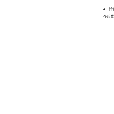
4、我
存的密