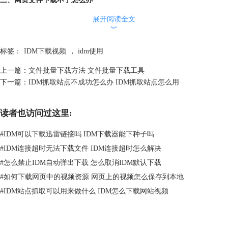
尽管IDM是一款出色的下载工具，但有时我们可能会遇到一些问题，导致
展开阅读全文
网页文件无法下载。下面是一些常见的问题及其解决方法。
︾
1.网页文件下载链接无效
标签：
IDM下载视频
，
idm使用
上一篇：
文件批量下载方法 文件批量下载工具
下一篇：
IDM抓取站点不成功怎么办 IDM抓取站点怎么用
读者也访问过这里:
#
IDM可以下载迅雷链接吗 IDM下载器能下种子吗
#
IDM连接超时无法下载文件 IDM连接超时怎么解决
#
怎么禁止IDM自动弹出下载 怎么取消IDM默认下载
#
如何下载网页中的视频资源 网页上的视频怎么保存到本地
图2：无效链接
#
IDM站点抓取可以用来做什么 IDM怎么下载网站视频
有时，网页文件的下载链接可能已失效或错误。在这种情况下，可以尝试
在其他网站上查找该文件的下载链接，或者联系网站管理员获取正确的链