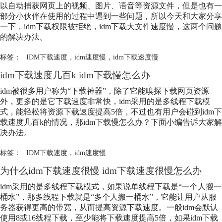
以自动捕获网页上的视频、图片、语音等资源文件，但是也有一
部分小伙伴在使用的过程中遇到一些问题，所以今天和大家分享
一下，idm下载权限被拒绝，idm下载大文件速度慢，这两个问题
的解决办法。
标签：
IDM下载速度
，
idm速度慢
，
idm下载速度慢
idm下载速度几百k idm下载慢怎么办
idm被很多用户称为“下载神器”，除了它能嗅探下载网页资源
外，更多的是它下载速度非常快，idm采用的是多线程下载模
式，能轻松将资源下载速度提高5倍，不过也有用户会碰到idm下
载速度几百k的情况，那idm下载慢怎么办？下面小编告诉大家解
决办法。
标签：
IDM下载速度
，
idm速度慢
为什么idm下载速度很慢 idm下载速度很慢怎么办
idm采用的是多线程下载模式，如果说单线程下载是“一个人搬一
桶水”，那多线程下载就是“多个人搬一桶水”，它能让用户从服
务器获得更高的带宽，从而提高资源下载速度。一般idm会默认
使用8或16线程下载，至少能将下载速度提高5倍，如果idm下载