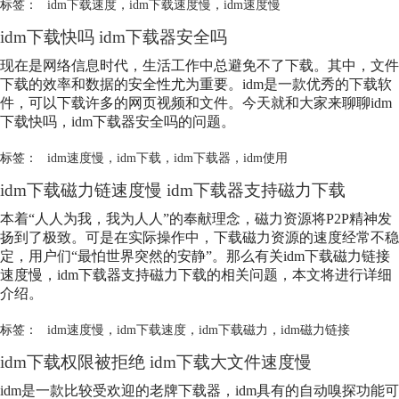
标签：
idm下载速度
，
idm下载速度慢
，
idm速度慢
idm下载快吗 idm下载器安全吗
现在是网络信息时代，生活工作中总避免不了下载。其中，文件
下载的效率和数据的安全性尤为重要。idm是一款优秀的下载软
件，可以下载许多的网页视频和文件。今天就和大家来聊聊idm
下载快吗，idm下载器安全吗的问题。
标签：
idm速度慢
，
idm下载
，
idm下载器
，
idm使用
idm下载磁力链速度慢 idm下载器支持磁力下载
本着“人人为我，我为人人”的奉献理念，磁力资源将P2P精神发
扬到了极致。可是在实际操作中，下载磁力资源的速度经常不稳
定，用户们“最怕世界突然的安静”。那么有关idm下载磁力链接
速度慢，idm下载器支持磁力下载的相关问题，本文将进行详细
介绍。
标签：
idm速度慢
，
idm下载速度
，
idm下载磁力
，
idm磁力链接
idm下载权限被拒绝 idm下载大文件速度慢
idm是一款比较受欢迎的老牌下载器，idm具有的自动嗅探功能可