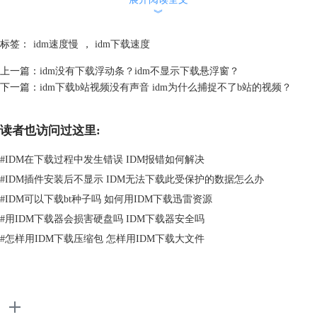
继续点击连接选项卡设置连接环境。因为端口连接越多下载数据的速度越
︾
快，所以将最大连接数设置为32。最大支持32个端口同时下载。
标签：
idm速度慢
，
idm下载速度
上一篇：
idm没有下载浮动条？idm不显示下载悬浮窗？
下一篇：
idm下载b站视频没有声音 idm为什么捕捉不了b站的视频？
读者也访问过这里:
#
IDM在下载过程中发生错误 IDM报错如何解决
#
IDM插件安装后不显示 IDM无法下载此受保护的数据怎么办
#
IDM可以下载bt种子吗 如何用IDM下载迅雷资源
#
用IDM下载器会损害硬盘吗 IDM下载器安全吗
#
怎样用IDM下载压缩包 怎样用IDM下载大文件
图1-3 IDM设置（三）
配置浏览器环境
使用IDM的过程中需要添加对应需要下载的网页插件，为方便演示，这里