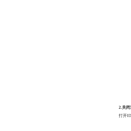
2.关
打开I