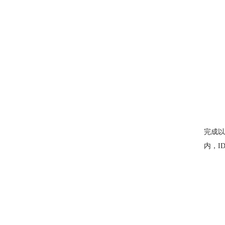
完成以
内，I