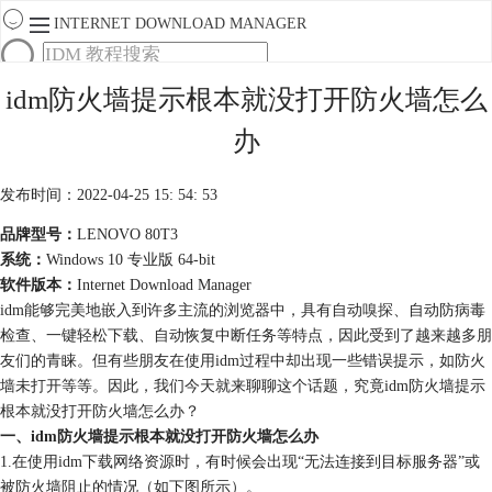
INTERNET DOWNLOAD MANAGER
首页
idm防火墙提示根本就没打开防火墙怎么
产品
办
下载
服务
购买
发布时间：2022-04-25 15: 54: 53
品牌型号：
LENOVO 80T3
系统：
Windows 10 专业版 64-bit
软件版本：
Internet Download Manager
idm能够完美地嵌入到许多主流的浏览器中，具有自动
嗅探
、自动防病毒
检查、一键轻松下载、自动恢复中断任务等特点，因此受到了越来越多朋
友们的青睐。但有些朋友在使用idm过程中却出现一些错误提示，如防火
墙未打开等等。因此，我们今天就来聊聊这个话题，究竟idm防火墙提示
根本就没打开防火墙怎么办？
一、idm防火墙提示根本就没打开防火墙怎么办
1.在使用idm下载网络资源时，有时候会出现“无法连接到目标服务器”或
被防火墙阻止的情况（如下图所示）。