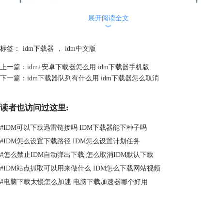
展开阅读全文
︾
图2：确认切换语言的窗口
标签：
idm下载器
，
idm中文版
上一篇：
idm+安卓下载器怎么用 idm下载器手机版
下一篇：
idm下载器队列有什么用 idm下载器怎么取消
读者也访问过这里:
#
IDM可以下载迅雷链接吗 IDM下载器能下种子吗
#
IDM怎么设置下载路径 IDM怎么设置计划任务
#
怎么禁止IDM自动弹出下载 怎么取消IDM默认下载
#
IDM站点抓取可以用来做什么 IDM怎么下载网站视频
#
电脑下载太慢怎么加速 电脑下载加速器哪个好用
图3：界面语言切换为简体中文
如果找不到“简体中文”的选项，可以登录idm国际版的官网，找到简体中
文的语言安装包进行安装，安装完成后再重复上述步骤，即可更改idm界