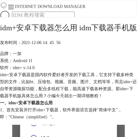
INTERNET DOWNLOAD MANAGER
首页
idm+安卓下载器怎么用 idm下载器手机版
产品
下载
发布时间：2021-12-06 14: 45: 56
服务
购买
品牌：一加
系统：Android 11
软件：idm+ v-14.0
idm+安卓下载器是国内软件爱好者开发的下载工具，它支持下载多种类
型的文件，比如bt、压缩包、视频、音频、图片、文档等等，而且idm+还
自带资源嗅探功能，配合
多线程下载
，能高速下载各种资源。那idm+下
载器手机版具体怎么用？小编今天就出一期详细教程！
一、idm+安卓下载器怎么用
1、首先安装并打开idm+下载器，软件界面语言选择“简体中文”，
即：“Chinese（simplified）”。