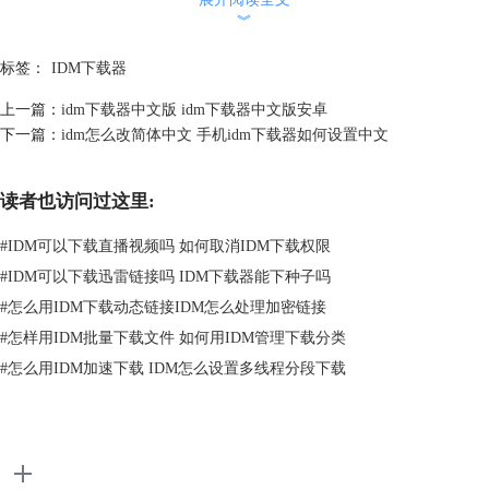
击“选择”即可。
︾
2、将压缩包、视频或者音频等文件的下载地址，复制到idm+下载器中，
点击“开始”即可高速下载。
标签：
IDM下载器
比如说小编要下载一个软件，复制该软件的下载地址，然后打开idm+下
载器并点击右下方的“+”按钮，选择“从剪贴板”，把下载地址复制进去，
上一篇：
idm下载器中文版 idm下载器中文版安卓
最后点击“开始”即可。
下一篇：
idm怎么改简体中文 手机idm下载器如何设置中文
读者也访问过这里:
#
IDM可以下载直播视频吗 如何取消IDM下载权限
#
IDM可以下载迅雷链接吗 IDM下载器能下种子吗
#
怎么用IDM下载动态链接IDM怎么处理加密链接
#
怎样用IDM批量下载文件 如何用IDM管理下载分类
#
怎么用IDM加速下载 IDM怎么设置多线程分段下载
图2：导入下载地址