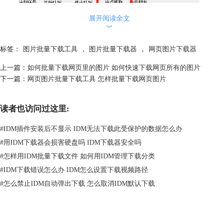
展开阅读全文
︾
标签：
图片批量下载工具
，
图片批量下载器
，
网页图片下载器
上一篇：
如何批量下载网页里的图片 如何快速下载网页所有的图片
下一篇：
网页图片批量下载工具 怎样批量下载网页图片
图2：idm站点抓取功能
读者也访问过这里:
然后会弹出4个操作步骤，需要进行简单的设置，之前小编详细说过操作
步骤，不清楚的用户可以参考这篇文章：
idm站点抓取怎么使用？idm站
#
IDM插件安装后不显示 IDM无法下载此受保护的数据怎么办
点抓取教程？
#
用IDM下载器会损害硬盘吗 IDM下载器安全吗
设置完成后，idm就会开始自动抓取网站图片——如图1，等待抓取完成
后，选择需要下载图片即可。
#
怎样用IDM批量下载文件 如何用IDM管理下载分类
idm站点抓取时间比较长，如果想快速抓取网页所有图片，可以在浏览器
#
IDM下载错误怎么办 IDM怎么设置下载视频路径
中安装插件。
#
怎么禁止IDM自动弹出下载 怎么取消IDM默认下载
2、使用fatkun等插件，一键下载网页所有图片
以Chrome浏览器为例，用户可以先进入“极简插件”官网，搜索“
fatkun
”并
下载该插件。