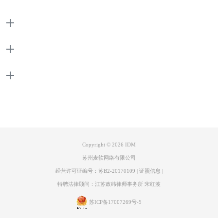
产品
支持
关于
图3：下载插件
2、找到下载完成的插件压缩包、进行解压，会得到一个crx文件，该文件
联系客服
就是插件了。
Copyright © 2026
IDM
苏州麦软网络有限公司
经营许可证编号：苏B2-20170109
|
证照信息
|
特聘法律顾问：江苏政纬律师事务所 宋红波
苏ICP备17007269号-5