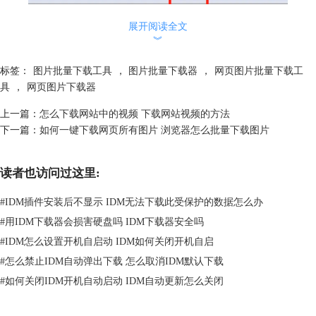
展开阅读全文
︾
标签：
图片批量下载工具
，
图片批量下载器
，
网页图片批量下载工
具
，
网页图片下载器
上一篇：
怎么下载网站中的视频 下载网站视频的方法
图2：idm站点抓取功能
下一篇：
如何一键下载网页所有图片 浏览器怎么批量下载图片
2、点击站点抓取后，后面会弹出4个步骤，主要是进行一些简单的设置，
之前小编详细说过了，这里就不重复了，如果有不清楚的用户，可以看这
读者也访问过这里:
篇文章：
idm批量下载不了是怎么回事 电脑版idm怎么批量下载视频
。
3、等待idm抓取完成——如图1，选中需要下载的图片，点击“下载”按钮
#
IDM插件安装后不显示 IDM无法下载此受保护的数据怎么办
即可批量下载。
#
用IDM下载器会损害硬盘吗 IDM下载器安全吗
如果嫌idm抓取的时间太长，可以在浏览器中安装插件、快速抓取网页图
#
IDM怎么设置开机自启动 IDM如何关闭开机自启
片。
#
怎么禁止IDM自动弹出下载 怎么取消IDM默认下载
二、如何快速下载网页所有的图片
以Chrome浏览器为例，具体操作如下：
#
如何关闭IDM开机自动启动 IDM自动更新怎么关闭
1、进入“极简插件”官网，搜索“
fatkun
”并下载该插件。