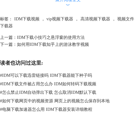
︾
标签：
IDM下载视频
，
vip视频下载器
，
高清视频下载器
，
视频文件
下载器
上一篇：
IDM下载小技巧之悬浮窗的使用方法
下一篇：
如何用IDM下载知乎上的游泳教学视频
图片2：下载文件信息
读者也访问过这里:
需要注意的是，有时候播放器会临时调整，导致IDM的下载浮动条无法显
示，并且我们通过右键使用IDM下载的时候也只能下载HTML网页，不能
#
IDM可以下载迅雷链接吗 IDM下载器能下种子吗
直接下载视频，如果遇到这种情况可以使用另一种方法，先解析视频地址
再下载。
#
IDM下载文件被占用怎么办 IDM如何转码下载视频
#
怎么禁止IDM自动弹出下载 怎么取消IDM默认下载
#
如何下载网页中的视频资源 网页上的视频怎么保存到本地
#
电脑下载加速器怎么用 IDM下载器安装详细教程