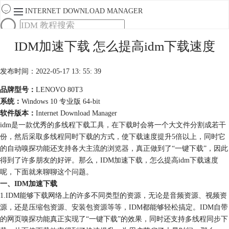
INTERNET DOWNLOAD MANAGER
首页
IDM加速下载 怎么提高idm下载速度
产品
下载
发布时间：2022-05-17 13: 55: 39
服务
购买
品牌型号：
LENOVO 80T3
系统：
Windows 10 专业版 64-bit
软件版本：
Internet Download Manager
idm是一款优秀的多线程下载工具，在下载时会将一个大文件分割成若干
份，然后采取多线程同时下载的方式，使下载速度提升5倍以上，同时它
的自动嗅探功能还支持各大主流的
浏览器
，真正做到了“一键下载”，因此
得到了许多朋友的好评。那么，IDM加速下载，怎么提高idm下载速度
呢，下面就来聊聊这个问题。
一、IDM加速下载
1.IDM能够下载网络上的许多不同类型的资源，无论是音频资源、视频资
源，还是压缩包资源、安装包资源等等，IDM都能够轻松搞定。IDM自带
的网页嗅探功能真正实现了“一键下载”的效果，同时还支持多线程同步下