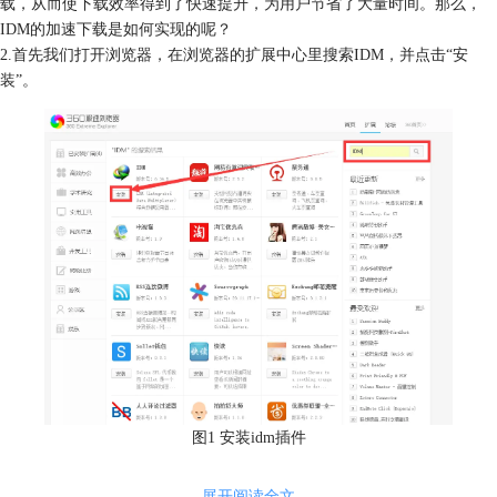
载，从而使下载效率得到了快速提升，为用户节省了大量时间。那么，
IDM的加速下载是如何实现的呢？
2.首先我们打开浏览器，在浏览器的扩展中心里搜索IDM，并点击“安
装”。
图1 安装idm插件
3.安装成功后，我们打开任意一个网站，将鼠标移到视频位置后，右上角
展开阅读全文