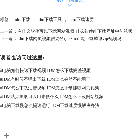
就会出现“下载该视频”的悬浮窗，在下载时可以选择视频的其中一个片段
︾
或者直接下载全部。
标签：
idm下载
，
idm下载工具
，
idm下载速度
上一篇：
有什么软件可以下载网站视频 什么软件能下载网址中的视频
下一篇：
idm下载网页视频需要登录不 idm能下载腾讯vip视频吗
读者也访问过这里:
#
电脑如何快速下载视频 IDM怎么下载完整视频
#
IDM有时候不弹出下载 IDM怎么突然不能用了
#
IDM怎么下载油管视频 IDM怎么手动抓取网页视频
#
IDM站点抓取可以用来做什么 IDM怎么下载网站视频
图2 idm下载视频
#
电脑下载慢怎么提速运行 IDM下载速度慢解决办法
4.可以看到，该视频在下载时会自动分成多段，并且是同时进行下载的，
因此下载速度是特别快的。下载完成后，在本地路径中就可以找到该视频
的MP4格式了，直接打开就可以播放了。