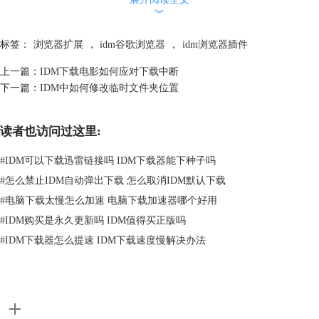
果没有的话在前面的选框中打钩选中即可。
︾
标签：
浏览器扩展
，
idm谷歌浏览器
，
idm浏览器插件
上一篇：
IDM下载电影如何应对下载中断
下一篇：
IDM中如何修改临时文件夹位置
读者也访问过这里:
#
IDM可以下载迅雷链接吗 IDM下载器能下种子吗
#
怎么禁止IDM自动弹出下载 怎么取消IDM默认下载
图 3：查看支持的浏览器中是否有Chrome
#
电脑下载太慢怎么加速 电脑下载加速器哪个好用
方法二：
#
IDM购买是永久更新吗 IDM值得买正版吗
#
IDM下载器怎么提速 IDM下载速度慢解决办法