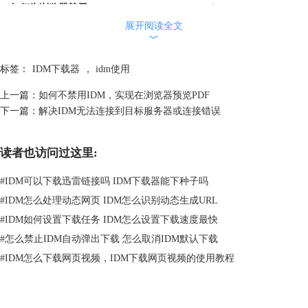
3. 如何为浏览器禁用 Internet Download Manager？
如果用户不希望 Internet Download Manager接管某个浏览器中的全部下
展开阅读全文
︾
载，可以通过点击 Internet Download Manager主工具栏的【选项】按钮。
在【常规】对话框中关闭浏览器的集成功能。
标签：
IDM下载器
，
idm使用
上一篇：
如何不禁用IDM，实现在浏览器预览PDF
图3.关闭浏览器的集成功能界面
下一篇：
解决IDM无法连接到目标服务器或连接错误
关闭浏览器的集成功能后需要重新启动浏览器方能生效。
4. 如何改善Internet Download Manager的下载速度？
读者也访问过这里:
如果用户觉得Internet Download Manager的下载速度太慢，点击主工具栏
的【选项】按钮，在【连接】对话框中选择较高速率的连接类型。
#
IDM可以下载迅雷链接吗 IDM下载器能下种子吗
#
IDM怎么处理动态网页 IDM怎么识别动态生成URL
#
IDM如何设置下载任务 IDM怎么设置下载速度最快
#
怎么禁止IDM自动弹出下载 怎么取消IDM默认下载
图4.修改连接类型界面
#
IDM怎么下载网页视频，IDM下载网页视频的使用教程
也可以尝试减小【默认最大连接数】，可以有效提高用户的下载速度。同
时要注意的是，下载速度的快慢也取决于用户选择下载的服务器或当前的
网络状况。