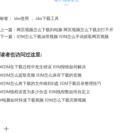
︾
标签：
idm使用
，
idm下载工具
图2：免费获取idm下载加速器
上一篇：
网页视频怎么下载到电脑 网页视频怎么下载后打不开
打开浏览器扩展程序的
安装页面
，下载并安装如下图所示的红色插件。
下一篇：
IDM怎么下载油管视频 IDM怎么手动抓取网页视频
读者也访问过这里:
#
IDM在下载过程中发生错误 IDM报错如何解决
#
IDM怎么提取音频 IDM怎么保存下载的音频
#
IDM怎么将下载的文件移到D盘 IDM下载目录整理技巧
#
IDM线程设置为多少合适 IDM线程数如何自定义
图3：安装浏览器插件
#
电脑如何快速下载视频 IDM怎么下载完整视频
点击浏览器右上角的“扩展程序”按钮，将idm和红色插件都固定到前端显
示。