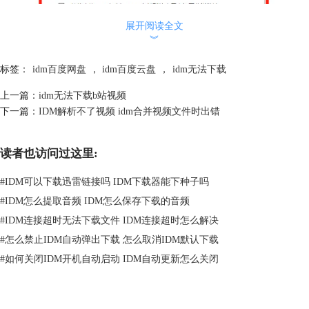
展开阅读全文
︾
标签：
idm百度网盘
，
idm百度云盘
，
idm无法下载
上一篇：
idm无法下载b站视频
图2：调用客户端的弹窗
下一篇：
IDM解析不了视频 idm合并视频文件时出错
简单来说就是：百度网盘将文件的真实下载地址“藏”起来了，用户想要下
载文件，只能通过客户端发送下载请求，这样服务器才会允许下载。
读者也访问过这里:
所以想要使用idm下载百度网盘文件，只需要找到百度云文件的下载直
#
IDM可以下载迅雷链接吗 IDM下载器能下种子吗
链，然后将链接复制到idm中即可，注意：这里说的“下载直链”可不是“百
度云文件分享链接”，这是两个完全不同的链接。
#
IDM怎么提取音频 IDM怎么保存下载的音频
二、idm识别不了百度云链接
#
IDM连接超时无法下载文件 IDM连接超时怎么解决
虽然idm识别不了百度云链接，但是用户可以使用脚本、从百度云链接中
#
怎么禁止IDM自动弹出下载 怎么取消IDM默认下载
解析出下载直链，从而调用idm下载。
#
如何关闭IDM开机自动启动 IDM自动更新怎么关闭
以Chrome浏览器为例，具体操作步骤如下：
1、进入“Chrome拓展商店”，搜索“tampermonkey”并安装。如果大陆用户
不能访问Chrome扩展商店，也可以登录“
极简插件
”官网，搜索“油猴”并安