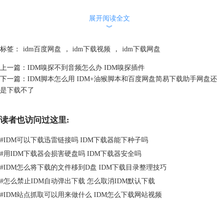
2、IDM连接设置错误
展开阅读全文
IDM之所以能够加快下载速率，是因为其采用了分区下载的技术。简单来
︾
说就是把一个文件分成若干个部分，再分配网络同时对这些部分进行下
载，而同时下载的数量取决于我们设置的最大连接数。因此想要加快IDM
标签：
idm百度网盘
，
idm下载视频
，
idm下载网盘
的下载速率，我们需要将我们的最大连接数设置得相对高一些，具体操作
上一篇：
IDM嗅探不到音频怎么办 IDM嗅探插件
步骤如下：
下一篇：
IDM脚本怎么用 IDM+油猴脚本和百度网盘简易下载助手网盘还
（1）在上方工具栏中点击“下载”-“选项”。
是下载不了
读者也访问过这里:
#
IDM可以下载迅雷链接吗 IDM下载器能下种子吗
#
用IDM下载器会损害硬盘吗 IDM下载器安全吗
#
IDM怎么将下载的文件移到D盘 IDM下载目录整理技巧
#
怎么禁止IDM自动弹出下载 怎么取消IDM默认下载
#
IDM站点抓取可以用来做什么 IDM怎么下载网站视频
图二：点击“选项”