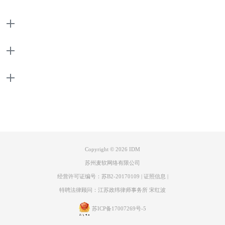
（2）在弹出的弹窗中选择“连接”，将“连接类型\速度”一栏设置为“较高速
率连接”
产品
支持
关于
联系客服
Copyright © 2026
IDM
苏州麦软网络有限公司
经营许可证编号：苏B2-20170109
|
证照信息
|
特聘法律顾问：江苏政纬律师事务所 宋红波
图三：选择“较高速率连接”
苏ICP备17007269号-5
（3）将“默认最大连接数”一栏设置为更大的数值即可。