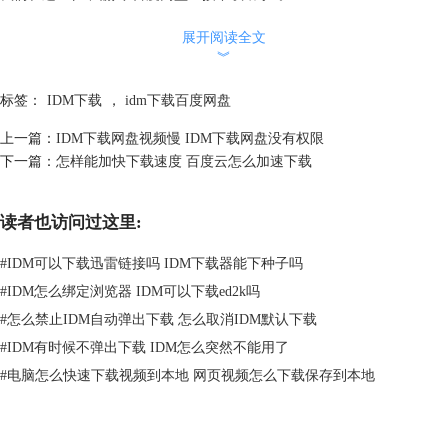
展开阅读全文
︾
标签：
IDM下载
，
idm下载百度网盘
上一篇：
IDM下载网盘视频慢 IDM下载网盘没有权限
图二：输入想要查找的关键词
下一篇：
怎样能加快下载速度 百度云怎么加速下载
3、点击“百度网盘直接下载助手 直链加速版”选项。
读者也访问过这里:
#
IDM可以下载迅雷链接吗 IDM下载器能下种子吗
#
IDM怎么绑定浏览器 IDM可以下载ed2k吗
#
怎么禁止IDM自动弹出下载 怎么取消IDM默认下载
图三：点击”百度网盘直接下载助手 直链加速版”
#
IDM有时候不弹出下载 IDM怎么突然不能用了
4、点击选择合适的脚本，推荐使用“百度网盘简易下载助手（直链加速复
#
电脑怎么快速下载视频到本地 网页视频怎么下载保存到本地
活版）”这一脚本。