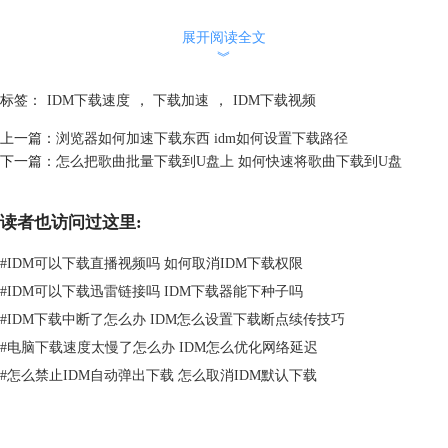
2.在“Internet选项”窗口将页面切换到“高级”页面，在“设置”框中找到“加速
展开阅读全文
的图形”下的“使用软件呈现而不使用CPU呈现”选项，并将其勾选中，点
︾
击“确定”按钮，就可以启动IE浏览器的视频加速功能。
标签：
IDM下载速度
，
下载加速
，
IDM下载视频
上一篇：
浏览器如何加速下载东西 idm如何设置下载路径
下一篇：
怎么把歌曲批量下载到U盘上 如何快速将歌曲下载到U盘
读者也访问过这里:
#
IDM可以下载直播视频吗 如何取消IDM下载权限
#
IDM可以下载迅雷链接吗 IDM下载器能下种子吗
#
IDM下载中断了怎么办 IDM怎么设置下载断点续传技巧
#
电脑下载速度太慢了怎么办 IDM怎么优化网络延迟
#
怎么禁止IDM自动弹出下载 怎么取消IDM默认下载