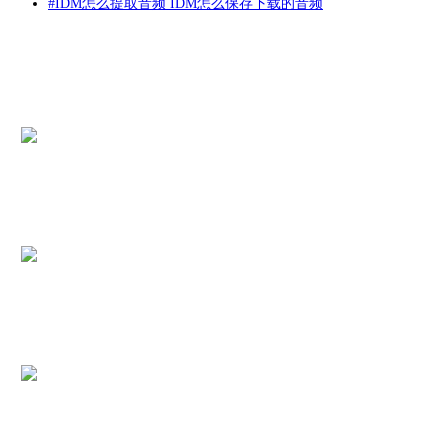
#
IDM怎么提取音频 IDM怎么保存下载的音频
出现在“输入新任务地址”界面的地址栏中。
产品
图4：“输入新任务的地址”弹窗界面
点击“确定，进入IDM下载界面”。可能由于网络问题，小编在这
里稍微等待一会，主要是因为IDM还没有找到下载图片的名称和
jpg后缀名。
支持
这里要注意的是，必须在“另存为”中出现图片的名称和后缀名，否则下
载下来的有可能是download.html的文件。
关于