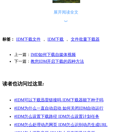
展开阅读全文
︾
图2：要下载图片的弹窗界面
点击弹窗界面右上角的“DOWNLOAD FREE”，会出现一个下拉
标签：
IDM下载文件
，
IDM下载
，
文件批量下载器
菜单，上面有小、中、大以及原始尺寸4个图片规格。小编要下
载原始尺寸的图片，因此在“Original Size”点击鼠标右键，在右
上一篇：
IMD如何下载自媒体视频
键菜单中选择“复制链接”。
下一篇：
教您IDM开启下载的四种方法
读者也访问过这里:
#
IDM可以下载迅雷链接吗 IDM下载器能下种子吗
#
IDM为什么一直自动启动 如何关闭IDM自动运行
#
IDM怎么设置下载路径 IDM怎么设置计划任务
图3：鼠标右键菜单选项
#
IDM怎么处理动态网页 IDM怎么识别动态生成URL
回到IDM下载管理软件，点击打开“新建任务”，复制的地址自动