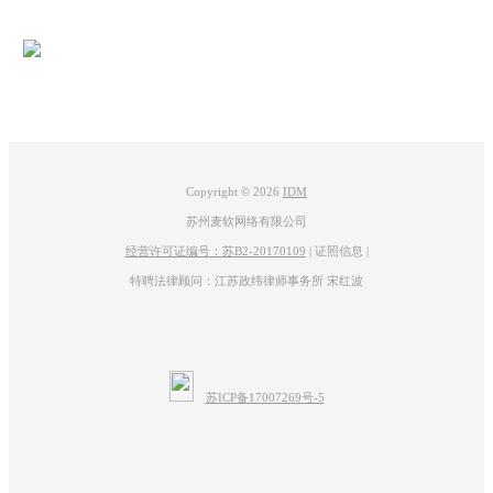
联系客服
图5：IDM下载界面-1
待下载界面右边的图片转换为图片的图标，文件大小也出现了，
Copyright © 2026
IDM
在“另存为”也显示了图片的名称，说明IDM找到了图片，点
苏州麦软网络有限公司
击“开始下载”进行下载。
经营许可证编号：苏B2-20170109
|
证照信息
|
特聘法律顾问：江苏政纬律师事务所 宋红波
图6：IDM下载界面-2
下载结束。点击“打开”，可以查看下载的图片。
苏ICP备17007269号-5
图7：IDM下载结束界面
二、总结