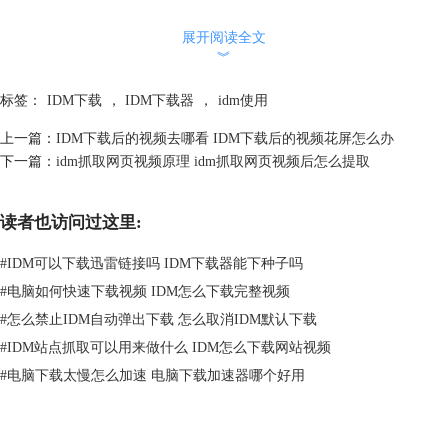
2.aria2
展开阅读全文
︾
标签：
IDM下载
，
IDM下载器
，
idm使用
上一篇：
IDM下载后的视频去哪看 IDM下载后的视频花屏怎么办
下一篇：
idm抓取网页视频原理 idm抓取网页视频后怎么提取
读者也访问过这里:
图2：aria2操作界面
#
IDM可以下载迅雷链接吗 IDM下载器能下种子吗
#
电脑如何快速下载视频 IDM怎么下载完整视频
aria2是一款非常小巧的下载工具，其下载界面也非常简洁。在下载方便，
#
怎么禁止IDM自动弹出下载 怎么取消IDM默认下载
它可以对http、bt、磁链等资源类型进行下载，下载速度也非常可以。但
如今aria2一直没有中文版本，修改配置文件时也需要手动操作，使用体验
#
IDM站点抓取可以用来做什么 IDM怎么下载网站视频
方面不如IDM友好，下载速度也没IDM快。
#
电脑下载太慢怎么加速 电脑下载加速器哪个好用
3. 4K Video Downloader Portable