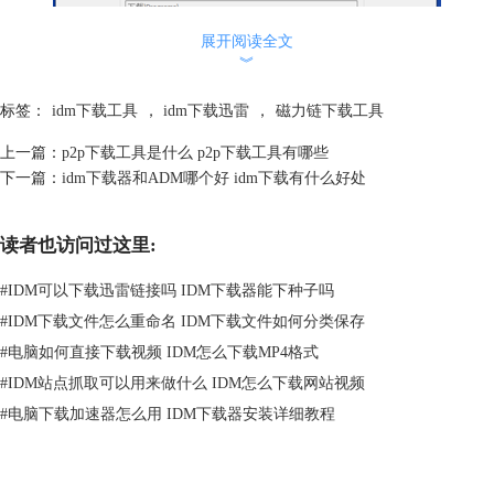
展开阅读全文
︾
图片1：IDM下载对话框
标签：
idm下载工具
，
idm下载迅雷
，
磁力链下载工具
上一篇：
p2p下载工具是什么 p2p下载工具有哪些
“稍后下载”的功能会把URL（网址）添加到下载列表中，等到想要继续
下一篇：
idm下载器和ADM哪个好 idm下载有什么好处
下载的时候，可以到IDM的未完成列表里开启下载。
如果你不想要 IDM 接管来自浏览器的任何下载，可以在IDM 选项中关闭
读者也访问过这里:
浏览器集成，例如你想关闭谷歌浏览器集成，如下图所示，在“IDM 选项-
常规”中取消勾选谷歌浏览器。
#
IDM可以下载迅雷链接吗 IDM下载器能下种子吗
#
IDM下载文件怎么重命名 IDM下载文件如何分类保存
#
电脑如何直接下载视频 IDM怎么下载MP4格式
#
IDM站点抓取可以用来做什么 IDM怎么下载网站视频
#
电脑下载加速器怎么用 IDM下载器安装详细教程