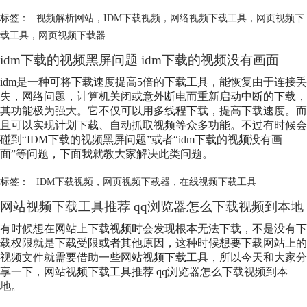
标签：
视频解析网站
，
IDM下载视频
，
网络视频下载工具
，
网页视频下
载工具
，
网页视频下载器
idm下载的视频黑屏问题 idm下载的视频没有画面
idm是一种可将下载速度提高5倍的下载工具，能恢复由于连接丢
失，网络问题，计算机关闭或意外断电而重新启动中断的下载，
其功能极为强大。它不仅可以用多线程下载，提高下载速度。而
且可以实现计划下载、自动抓取视频等众多功能。不过有时候会
碰到“IDM下载的视频黑屏问题”或者“idm下载的视频没有画
面”等问题，下面我就教大家解决此类问题。
标签：
IDM下载视频
，
网页视频下载器
，
在线视频下载工具
网站视频下载工具推荐 qq浏览器怎么下载视频到本地
有时候想在网站上下载视频时会发现根本无法下载，不是没有下
载权限就是下载受限或者其他原因，这种时候想要下载网站上的
视频文件就需要借助一些网站视频下载工具，所以今天和大家分
享一下，网站视频下载工具推荐 qq浏览器怎么下载视频到本
地。