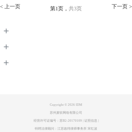
< 上一页
下一页 >
第1页，
共3页
产品
支持
关于
联系客服
Copyright © 2026
IDM
苏州麦软网络有限公司
经营许可证编号：苏B2-20170109
|
证照信息
|
特聘法律顾问：江苏政纬律师事务所 宋红波