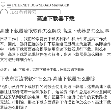
INTERNET DOWNLOAD MANAGER
高速下载器下载
首页
产品
高速下载器流氓软件怎么解决 高速下载器是怎么回事
下载
服务
日常工作中，我们经常需要下载各种软件和插件来提高工作效
购买
率。因此，选择正确的软件下载渠道便显得尤为重要。实际操作
中，很多下载页面都会提示使用高速下载器进行下载。那么有
关，高速下载器流氓软件怎么解决，高速下载器是怎么回事，本
文将进行详细介绍。
标签：
idm下载器
，
高速下载器下载
，
网盘高速下载器
下载东西流氓软件怎么办 高速下载器怎么删除
很多小伙伴在下载软件的时候会使用高速下载器，这些高速下载
器往往都伴随着一些流氓软件。这些流氓软件总是在不经意间就
已经安装到我们的电脑。用户甚至不知道流氓软件的安装路径，
无法进行删除。那么下载东西遇到了流氓软件怎么办？高速下载
器该怎么删除？