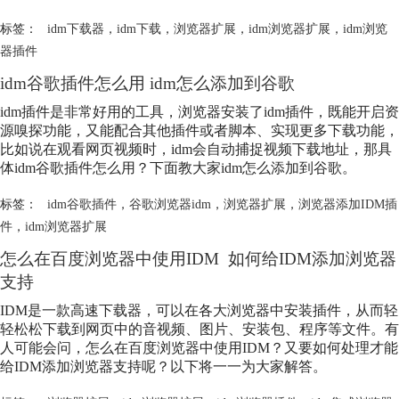
标签：
idm下载器
，
idm下载
，
浏览器扩展
，
idm浏览器扩展
，
idm浏览
器插件
idm谷歌插件怎么用 idm怎么添加到谷歌
idm插件是非常好用的工具，浏览器安装了idm插件，既能开启资
源嗅探功能，又能配合其他插件或者脚本、实现更多下载功能，
比如说在观看网页视频时，idm会自动捕捉视频下载地址，那具
体idm谷歌插件怎么用？下面教大家idm怎么添加到谷歌。
标签：
idm谷歌插件
，
谷歌浏览器idm
，
浏览器扩展
，
浏览器添加IDM插
件
，
idm浏览器扩展
怎么在百度浏览器中使用IDM 如何给IDM添加浏览器
支持
IDM是一款高速下载器，可以在各大浏览器中安装插件，从而轻
轻松松下载到网页中的音视频、图片、安装包、程序等文件。有
人可能会问，怎么在百度浏览器中使用IDM？又要如何处理才能
给IDM添加浏览器支持呢？以下将一一为大家解答。