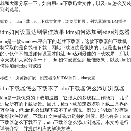
就和大家分享一下，如何用idm下载迅雷文件，以及idm怎么安装
到浏览器。
标签：
idm下载
，
idm下载大文件
，
浏览器扩展
，
浏览器添加IDM插件
idm如何设置达到最佳效果 idm如何添加到edge浏览器
idm是一款windows平台下的老牌下载器，这款下载器的下载机
制采取的是多线程下载，因此下载速度是很快的，但是也有很多
的小伙伴不知道如何设置才能让idm达到最佳的下载效果，所以
今天就和大家分享一下，idm如何设置达到最佳效果，以及idm如
何添加到edge浏览器。
标签：
浏览器扩展
，
浏览器添加IDM插件
，
idm设置
idm下载器怎么下载不了 idm下载器怎么添加浏览器
idm是一款优秀的下载加速器，它强大的多线程工作能力，几乎
适应所有的下载场景。因此，idm下载加速器堪称下载工具界的
万金油，但idm也会出现下载不了的情况。例如：当我们没有调
整好软件设置、下载BT文件或磁力链接的时候。那么有关：idm
下载器怎么下载不了，idm下载器怎么添加浏览器。本文将进行
详细介绍，并提供相应的解决方法。