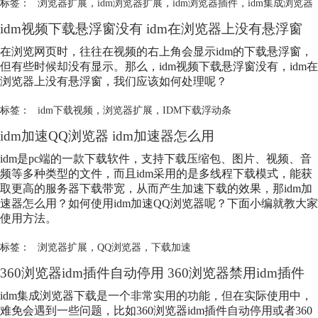
标签：
浏览器扩展
，
idm浏览器扩展
，
idm浏览器插件
，
idm集成浏览器
idm视频下载悬浮窗没有 idm在浏览器上没有悬浮窗
在浏览网页时，往往在视频的右上角会显示idm的下载悬浮窗，
但有些时候却没有显示。那么，idm视频下载悬浮窗没有，idm在
浏览器上没有悬浮窗，我们应该如何处理呢？
标签：
idm下载视频
，
浏览器扩展
，
IDM下载浮动条
idm加速QQ浏览器 idm加速器怎么用
idm是pc端的一款下载软件，支持下载压缩包、图片、视频、音
频等多种类型的文件，而且idm采用的是多线程下载模式，能获
取更高的服务器下载带宽，从而产生加速下载的效果，那idm加
速器怎么用？如何使用idm加速QQ浏览器呢？下面小编就教大家
使用方法。
标签：
浏览器扩展
，
QQ浏览器
，
下载加速
360浏览器idm插件自动停用 360浏览器禁用idm插件
idm集成浏览器下载是一个非常实用的功能，但在实际使用中，
难免会遇到一些问题，比如360浏览器idm插件自动停用或者360