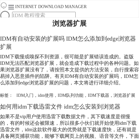
INTERNET DOWNLOAD MANAGER
浏览器扩展
首页
产品
IDM有自动安装的扩展吗 IDM怎么添加到edge
浏览器
下载
服务
扩展
购买
IDM下载慢或嗅探不到资源，很可能是扩展错误造成的。盗版
IDM无法匹配
浏览器扩展
，就会造成下载过程中的各种问题。如
果
浏览器扩展
没有了，请按照本文提供的方法安装，自行搜索容
易掉入恶意插件的陷阱。有关IDM有自动安装的扩展吗，IDM怎
么添加到edge
浏览器扩展
的问题，本文将进行详细介绍。
标签：
IDM入门
，
idm使用
，
IDM队列功能
，
IDM下载器
，
浏览器扩展
如何用idm下载迅雷文件 idm怎么安装到浏览器
如果不是vip用户使用迅雷下载数据文件，其下载速度是很慢
的，有的时候还会被限速，所以很多小伙们就开始使用idm下载
迅雷文件，idm这款软件最大的优势就是下载速度快，还有就是
具备网页捕获功能，能够下载网页上的视频、语音等文件，下面