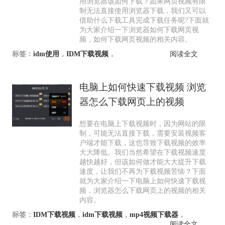
用浏览器该如何下载？如果网页视频有限
制无法直接使用浏览器下载，我们又可以
借助什么下载工具完成下载任务呢?下面就
为大家介绍一下浏览器如何下载网页视
频，如何下载网页视频的相关内容。
标签：
idm使用
，
IDM下载视频
，
阅读全文
电脑上如何快速下载视频 浏览
器怎么下载网页上的视频
想要在电脑上下载视频时，因为网站的限
制，可能无法直接下载，需要安装视频客
户端才能下载，这也导致下载视频的效率
大大降低。我们当然希望在下载视频速度
越快越好，但该如何做才能大大提升下载
速度，让我们不再为下载视频苦恼？下面
就为大家介绍一下电脑上如何快速下载视
频，浏览器怎么下载网页上的视频的相关
内容。
标签：
IDM下载视频
，
idm下载视频
，
mp4视频下载器
，
阅读全文