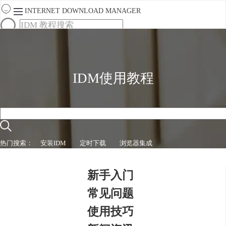
INTERNET DOWNLOAD MANAGER
首页
产品
下载
服务
IDM使用教程
购买
热门搜索：
安装IDM
定时下载
浏览器集成
新手入门
常见问题
使用技巧