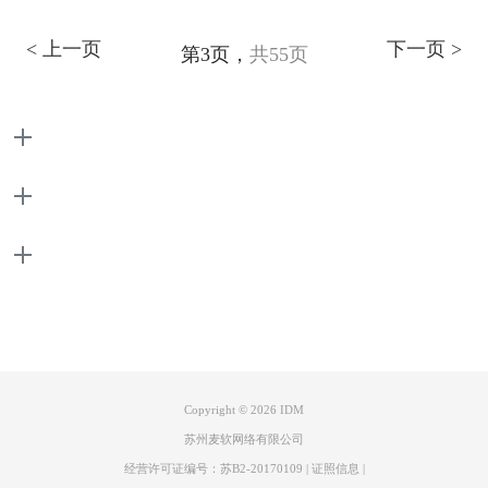
< 上一页
下一页 >
第3页，
共55页
产品
支持
关于
联系客服
Copyright © 2026
IDM
苏州麦软网络有限公司
经营许可证编号：苏B2-20170109
|
证照信息
|