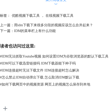
︾
标签：
优酷视频下载工具
，
在线视频下载工具
图2：配置IDM界面
上一篇：
用idm下载下来很多分段的视频应该怎么合并起来？
点击添加浏览器，在打开的文件中找到浏览器文件夹内的.exe文件，点击
下一篇：
IDM的菜单栏上有什么功能
打开。
读者也访问过这里:
#
IDM无法抓取Youtube视频 如何设置IDM为谷歌浏览器的默认下载工具
#
IDM可以下载迅雷链接吗 IDM下载器能下种子吗
#
IDM连接超时无法下载文件 IDM连接超时怎么解决
#
怎么禁止IDM自动弹出下载 怎么取消IDM默认下载
#
如何下载网页中的视频资源 网页上的视频怎么保存到本地
图3：添加浏览器
二、下载YouTube视频