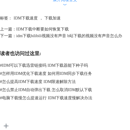
︾
标签：
IDM下载速度
，
下载加速
上一篇：
IDM下载中断要如何恢复下载
下一篇：
idm下载bilibili视频没有声音 b站下载的视频没有声音怎么办
读者也访问过这里:
#
IDM可以下载迅雷链接吗 IDM下载器能下种子吗
#
怎样用IDM优化下载速度 如何用IDM同步下载任务
#
怎么提高IDM下载速度 IDM限速解除方法
#
怎么禁止IDM自动弹出下载 怎么取消IDM默认下载
#
电脑下载慢怎么提速运行 IDM下载速度慢解决办法
图2：互联网接入方式的更改
第三步：更改IDM默认最大连接数
接着，大家在同一个界面中，将IDM的最大连接数更改为“32”，点击保