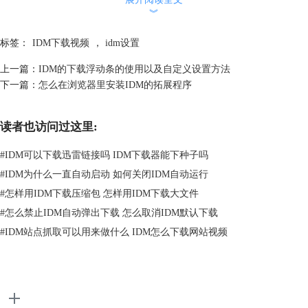
︾
图2：下载按钮
标签：
IDM下载视频
，
idm设置
二．开启下载按钮
上一篇：
IDM的下载浮动条的使用以及自定义设置方法
在正常情况下，IDM安装完毕后，会自动添加浏览器扩展插件，在捕获到
下一篇：
怎么在浏览器里安装IDM的拓展程序
网页文件时，就会出现
下载按钮
，实现文件的轻松下载，如果你的网页中
未出现下载按钮，则需要手动设置一下下载规则。如图3所示，打开IDM
读者也访问过这里:
主界面，点击“选项”按钮，进入IDM的设置页面。
#
IDM可以下载迅雷链接吗 IDM下载器能下种子吗
#
IDM为什么一直自动启动 如何关闭IDM自动运行
#
怎样用IDM下载压缩包 怎样用IDM下载大文件
#
怎么禁止IDM自动弹出下载 怎么取消IDM默认下载
#
IDM站点抓取可以用来做什么 IDM怎么下载网站视频