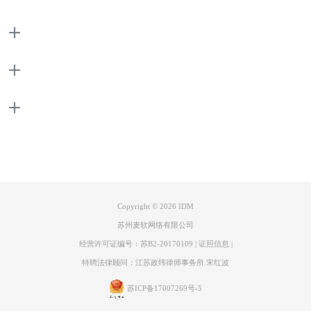
图2：IDM下载悬浮条直接下载
产品
②鉴于有些在线电影采用了m3u8的技术，有时候点击IDM的下载悬浮
条，会显示“由于法律原因无法下载”，此时IDM可以配套m3u8批量下载
支持
器来下载电影（具体操作请点击：
idm由于法律原因无法下载怎么办
）。
关于
联系客服
Copyright © 2026
IDM
苏州麦软网络有限公司
图3：IDM+m3u8批量下载器
经营许可证编号：苏B2-20170109
|
证照信息
|
特聘法律顾问：江苏政纬律师事务所 宋红波
③电影能保存到百度云盘的话，可以通过IDM配套油猴插件，得到该电影
在百度云盘中的下载直链，从而达到高速下载的目的（具体操作请点击：
苏ICP备17007269号-5
idm怎么下载百度云文件 idm怎么下载百度网盘的资源？
）。