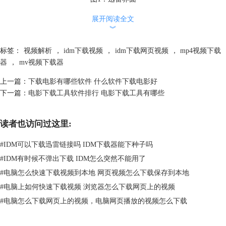
二、推荐几个电影下载软件
展开阅读全文
︾
除了迅雷，市面上还有其它的下载工具，下面再为大家推荐几个电影下载
软件。
标签：
视频解析
，
idm下载视频
，
idm下载网页视频
，
mp4视频下载
IDM下载器：这是一款专注于下载领域的下载工具，它支持下载视频、音
器
，
mv视频下载器
频、压缩包、图片等文件。相对于迅雷来说，它比较亮眼的优势是下载速
度更快，而且可以自动捕获网页中的视频。
上一篇：
下载电影有哪些软件 什么软件下载电影好
用IDM下载电影有以下几种情况：
下一篇：
电影下载工具软件排行 电影下载工具有哪些
①观看电影的时候，IDM能自动捕获下载地址，点击IDM的下载悬浮条，
按照提示直接下载即可。
读者也访问过这里:
#
IDM可以下载迅雷链接吗 IDM下载器能下种子吗
#
IDM有时候不弹出下载 IDM怎么突然不能用了
#
电脑怎么快速下载视频到本地 网页视频怎么下载保存到本地
#
电脑上如何快速下载视频 浏览器怎么下载网页上的视频
#
电脑怎么下载网页上的视频，电脑网页播放的视频怎么下载