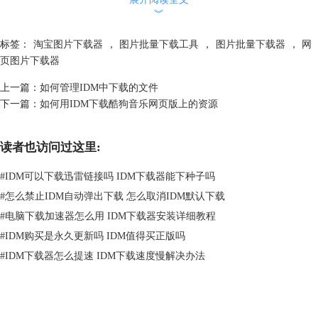
︾
标签：
淘宝图片下载器
，
图片批量下载工具
，
图片批量下载器
，
网
页图片下载器
图2：复制淘宝网址
上一篇：
如何管理IDM中下载的文件
然后返回IDM界面，将网址粘贴到框选的地址栏中。
下一篇：
如何用IDM下载酷狗音乐网页版上的资源
读者也访问过这里:
#
IDM可以下载迅雷链接吗 IDM下载器能下种子吗
#
怎么禁止IDM自动弹出下载 怎么取消IDM默认下载
#
电脑下载加速器怎么用 IDM下载器安装详细教程
#
IDM购买是永久更新吗 IDM值得买正版吗
#
IDM下载器怎么提速 IDM下载速度慢解决办法
图3：粘贴网页链接