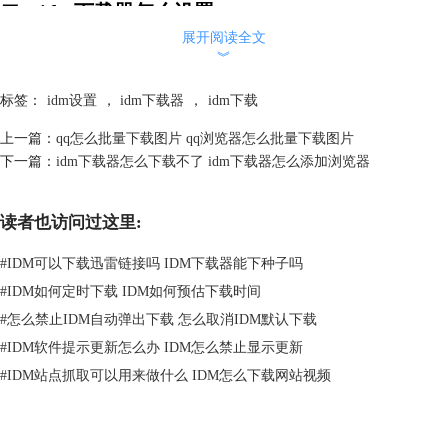
二、idm下载器怎么设置
眼过千遍，不如手过一遍。为了更好地体验idm那优秀的下载能力，我们
展开阅读全文
︾
先打开idm中文版的下载链接：
https://www.idmchina.net/xiazai.html
，在软
件安装完成以后，进行如下设置，可以帮助我们获得更加流畅的下载体
标签：
idm设置
，
idm下载器
，
idm下载
验。
1.设置“常规”选项
上一篇：
qq怎么批量下载图片 qq浏览器怎么批量下载图片
idm下载加速器的“常规”选项，能够让我们在浏览网页的时候，获得更多
下一篇：
idm下载器怎么下载不了 idm下载器怎么添加浏览器
的下载操作支持。例如：自动嗅探网页资源、浏览器集成、快捷键下载
等。
打开idm下载加速器后，点击“选项”按钮，在配置选项窗口中选择“常
读者也访问过这里:
规”选项卡。勾选“监视基于IE内核的浏览器的点击事件”、“监视剪切板中
#
IDM可以下载迅雷链接吗 IDM下载器能下种子吗
的下载链接地址”、“使用高级浏览器集成”此三项。“系统启动时运行
IDM”可根据需要进行选择。
#
IDM如何定时下载 IDM如何预估下载时间
#
怎么禁止IDM自动弹出下载 怎么取消IDM默认下载
#
IDM软件提示更新怎么办 IDM怎么禁止显示更新
#
IDM站点抓取可以用来做什么 IDM怎么下载网站视频