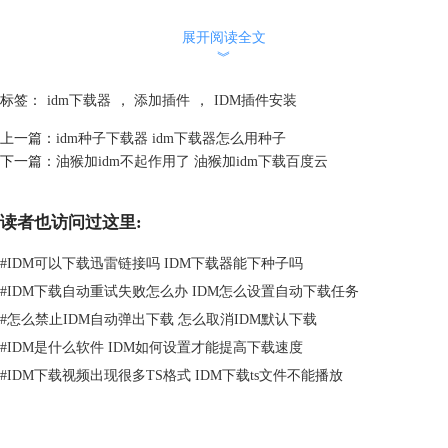
如果大陆用户无法访问扩展商店，可以访问“极简插件”，搜索“油猴”并下
展开阅读全文
载插件。
︾
标签：
idm下载器
，
添加插件
，
IDM插件安装
上一篇：
idm种子下载器 idm下载器怎么用种子
下一篇：
油猴加idm不起作用了 油猴加idm下载百度云
读者也访问过这里:
#
IDM可以下载迅雷链接吗 IDM下载器能下种子吗
图2：下载油猴插件
#
IDM下载自动重试失败怎么办 IDM怎么设置自动下载任务
2、找到下载好的油猴插件压缩包，鼠标右键该压缩包，选择“解压到当前
#
怎么禁止IDM自动弹出下载 怎么取消IDM默认下载
文件夹”，会得到一个后缀为“.crx”的文件。
#
IDM是什么软件 IDM如何设置才能提高下载速度
#
IDM下载视频出现很多TS格式 IDM下载ts文件不能播放