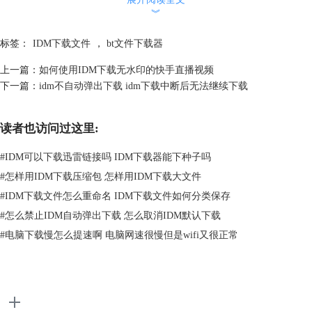
︾
标签：
IDM下载文件
，
bt文件下载器
上一篇：
如何使用IDM下载无水印的快手直播视频
下一篇：
idm不自动弹出下载 idm下载中断后无法继续下载
读者也访问过这里:
#
IDM可以下载迅雷链接吗 IDM下载器能下种子吗
#
怎样用IDM下载压缩包 怎样用IDM下载大文件
#
IDM下载文件怎么重命名 IDM下载文件如何分类保存
图2：保存至
#
怎么禁止IDM自动弹出下载 怎么取消IDM默认下载
选择不同的文件类型后，可以在如图3红圈所示位置处根据需求选择该分
#
电脑下载慢怎么提速啊 电脑网速很慢但是wifi又很正常
类的下载目录，默认存储路径为C盘。