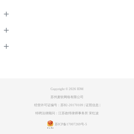
产品
图2：下载种子文件
打开
网络存储空间页面
，点击“链接任务”。然后在新弹出的窗口中选
支持
择“添加BT”任务，上传刚才下载的“.torrent”文件后，点击“打开链接”按
钮。
关于
联系客服
Copyright © 2026
IDM
苏州麦软网络有限公司
经营许可证编号：苏B2-20170109
|
证照信息
|
特聘法律顾问：江苏政纬律师事务所 宋红波
图3：添加BT任务
苏ICP备17007269号-5
在资源列表中勾选想要下载的文件，设置好离线下载位置后，点击“添加
任务”按钮。