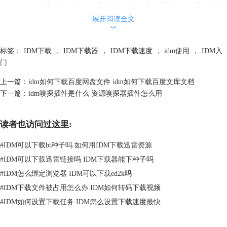
码”的设备，建立连接后将资源从这些设备上下载到本地保存。其优点是
资源分布在网络上，不再占用服务器的存储空间。但下载磁力链接的速度
展开阅读全文
︾
并不稳定，大体上要取决于连接到设备的传输速度。
种子文件
：这种下载方式与磁力链接有些类似，都是在互联网上寻找拥有
标签：
IDM下载
，
IDM下载器
，
IDM下载速度
，
idm使用
，
IDM入
指定资源的设备，建立连接后从上述设备中将资源下载到本地。但下载种
门
子文件与磁力链接不同的是，种子文件中已经记录了哪些设备拥有该资
源，只要与文件中指定的设备建立连接即可。下载种子文件的速度取决
上一篇：
idm如何下载百度网盘文件 idm如何下载百度文库文档
于，种子文件中指定设备的传输速度与是否处于开机状态。
下一篇：
idm嗅探插件是什么 资源嗅探器插件怎么用
由此可见，直链下载的优点是速度快，磁力链接与种子文件的优点是不占
用服务器空间（利于资源传播）。使用idm下载加速器下载磁力链接和种
子文件，几乎算得上是各种下载方式的集大成者。
读者也访问过这里:
1.idm下载种子文件
#
IDM可以下载bt种子吗 如何用IDM下载迅雷资源
首先，在资源下载页面中获取以“.torrent”结尾的种子文件。
#
IDM可以下载迅雷链接吗 IDM下载器能下种子吗
#
IDM怎么绑定浏览器 IDM可以下载ed2k吗
#
IDM下载文件被占用怎么办 IDM如何转码下载视频
#
IDM如何设置下载任务 IDM怎么设置下载速度最快