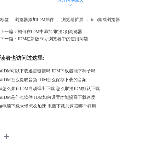
︾
标签：
浏览器添加IDM插件
，
浏览器扩展
，
idm集成浏览器
图2:点击选项菜单
上一篇：
如何在IDM中添加/取消QQ浏览器
然后在软件的选项窗口中，点击第一栏的常规选项卡，在打开的窗口中，
下一篇：
IDM在新版Edge浏览器中的使用问题
大家可以看到目前为止大家的IDM所支持的浏览器种类列表，想要添加大
家自定义的浏览器的话，只需要点击图4中的“添加浏览器”按钮即可。
读者也访问过这里:
#
IDM可以下载迅雷链接吗 IDM下载器能下种子吗
#
IDM怎么提取音频 IDM怎么保存下载的音频
#
怎么禁止IDM自动弹出下载 怎么取消IDM默认下载
#
IDM是什么软件 IDM如何设置才能提高下载速度
#
电脑下载太慢怎么加速 电脑下载加速器哪个好用