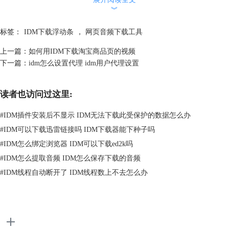
︾
标签：
IDM下载浮动条
，
网页音频下载工具
上一篇：
如何用IDM下载淘宝商品页的视频
下一篇：
idm怎么设置代理 idm用户代理设置
图2：“下载浮动条”视频下载界面
现在能下载ts视频格式的下载软件已经很少了，IDM是其中一个。ts格式
的视频难以下载是因为ts格式的视频不是一个单一的完整的视频，而是由
读者也访问过这里:
很多个ts格式的小段视频组成，只有把所有小段视频完全下载下来并合成
一个整体才能称之为下载完成，才能够播放。
#
IDM插件安装后不显示 IDM无法下载此受保护的数据怎么办
每一小段的ts视频的地址都不相同，按播放的先后次序记录在同一个文件
#
IDM可以下载迅雷链接吗 IDM下载器能下种子吗
里面。IDM的强大就在于能够“嗅探”到这个保存小段ts视频地址的文件，
#
IDM怎么绑定浏览器 IDM可以下载ed2k吗
把这些小段ts视频下载下来并合成为一个整体。
#
IDM怎么提取音频 IDM怎么保存下载的音频
点击“开始下载”等待下载结束，视频就下载下来了。
#
IDM线程自动断开了 IDM线程数上不去怎么办