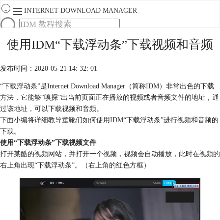
INTERNET DOWNLOAD MANAGER
首页
使用IDM“下载浮动条”下载视频和音频
产品
下载
发布时间：2020-05-21 14: 32: 01
服务
购买
“下载浮动条”是Internet Download Manager（简称IDM）非常出色的下载
方法，它能够“嗅探”出当前页面正在播放的视频或者音频文件的地址，通
过该地址，可以下载视频和音频。
下面小编将详细教导童靴们如何使用IDM“下载浮动条”进行视频和音频的
下载。
使用“下载浮动条”下载视频文件
打开某酷的视频网站，并打开一个视频，视频会自动播放，此时在视频的
右上角出现“下载浮动条”。（右上角的红色方框）