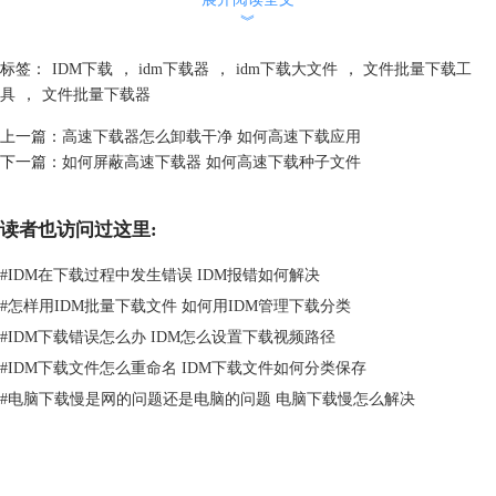
︾
标签：
IDM下载
，
idm下载器
，
idm下载大文件
，
文件批量下载工
具
，
文件批量下载器
上一篇：
高速下载器怎么卸载干净 如何高速下载应用
下一篇：
如何屏蔽高速下载器 如何高速下载种子文件
图3：批量下载文献
文献搜索出来后，直接勾选所需要的文献即可，在图3界面勾选多少，再
读者也访问过这里:
单击油猴插件的【批量下载】按钮，IDM便会抓取多少的文献进行下载，
这里演示时，仅勾选了一个文献，所以点击批量下载也仅抓取了一个文
#
IDM在下载过程中发生错误 IDM报错如何解决
献。
#
怎样用IDM批量下载文件 如何用IDM管理下载分类
#
IDM下载错误怎么办 IDM怎么设置下载视频路径
#
IDM下载文件怎么重命名 IDM下载文件如何分类保存
#
电脑下载慢是网的问题还是电脑的问题 电脑下载慢怎么解决