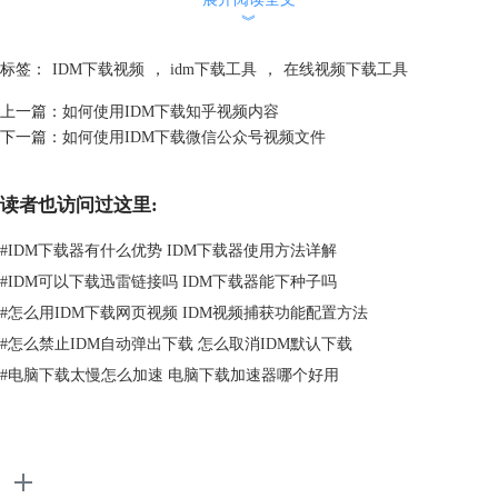
然后，我们打开视频解析网站，将图1步骤复制的链接粘贴在解析框内，
︾
单击“获取视频”，稍等片刻，便能于网站底部得到
视频原地址
，以及视频
播放框。
标签：
IDM下载视频
，
idm下载工具
，
在线视频下载工具
二、下载视频
上一篇：
如何使用IDM下载知乎视频内容
下一篇：
如何使用IDM下载微信公众号视频文件
读者也访问过这里:
#
IDM下载器有什么优势 IDM下载器使用方法详解
#
IDM可以下载迅雷链接吗 IDM下载器能下种子吗
#
怎么用IDM下载网页视频 IDM视频捕获功能配置方法
#
怎么禁止IDM自动弹出下载 怎么取消IDM默认下载
#
电脑下载太慢怎么加速 电脑下载加速器哪个好用
图3：启动下载弹窗界面