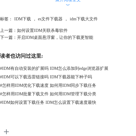
︾
标签：
IDM下载
，
es文件下载器
，
idm下载大文件
上一篇：
如何设置IDM关联杀毒软件
下一篇：
开启IDM桌面悬浮窗，让你的下载更智能
读者也访问过这里:
#
IDM有自动安装的扩展吗 IDM怎么添加到edge浏览器扩展
#
IDM可以下载迅雷链接吗 IDM下载器能下种子吗
#
怎样用IDM优化下载速度 如何用IDM同步下载任务
#
怎样用IDM批量下载文件 如何用IDM管理下载分类
图2：IDM配置界面
#
IDM如何设置下载任务 IDM怎么设置下载速度最快
第三步：编辑文件下载目录
进入IDM“保存至”配置界面之后，点击界面中间的“默认下载目录”后的浏
览，设置默认下载目录为想要的下载目录后，点击保存。