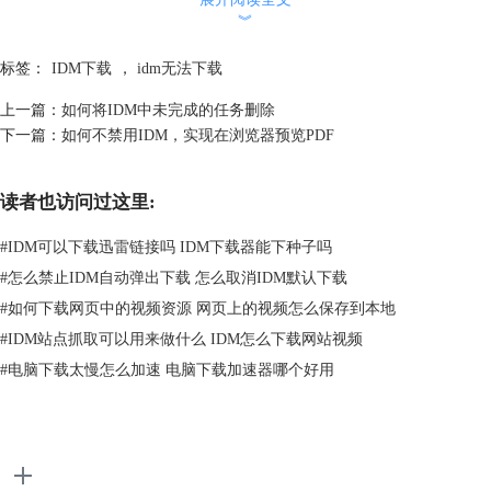
︾
标签：
IDM下载
，
idm无法下载
图2：进入选项页面
上一篇：
如何将IDM中未完成的任务删除
第二步，点击如图3选项界面中的“快捷键”设置按钮，进入快捷键设置，
下一篇：
如何不禁用IDM，实现在浏览器预览PDF
为IDM加上一个强制捕获下载的快捷键。
读者也访问过这里:
#
IDM可以下载迅雷链接吗 IDM下载器能下种子吗
#
怎么禁止IDM自动弹出下载 怎么取消IDM默认下载
#
如何下载网页中的视频资源 网页上的视频怎么保存到本地
#
IDM站点抓取可以用来做什么 IDM怎么下载网站视频
#
电脑下载太慢怎么加速 电脑下载加速器哪个好用