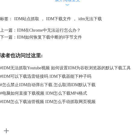
︾
标签：
IDM站点抓取
，
IDM下载文件
，
idm无法下载
上一篇：
IDM在Chrome中无法运行怎么办？
下一篇：
IDM如何恢复下载中断的0字节文件
图2：IDM文件类型管理界面
读者也访问过这里:
三、自动下载文件类型设置
在第一部分写入需要进行自动下载的文件类型。注意：使用空格来分隔各
#
IDM无法抓取Youtube视频 如何设置IDM为谷歌浏览器的默认下载工具
文件类型，一般默认所有类型的文件，这部分可不做更改，使用系统默认
#
IDM可以下载迅雷链接吗 IDM下载器能下种子吗
即可，如有特殊需求，删除不需要的文件类型即可。
#
怎么禁止IDM自动弹出下载 怎么取消IDM默认下载
四、禁用站点设置
#
电脑如何直接下载视频 IDM怎么下载MP4格式
在第二部分写入不想要IDM进行自动下载的站点。例如，小编不需要自动
下载百度的内容，只需要将百度的站点添加到此处，就完成禁用站点设置
#
IDM怎么下载油管视频 IDM怎么手动抓取网页视频
了。