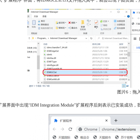
入“扩展程序”界面，将IDMGCExt.crx文件拖入其中，就会出现下图页面
图片6：拖
扩展界面中出现“IDM Integration Module”扩展程序后则表示已安