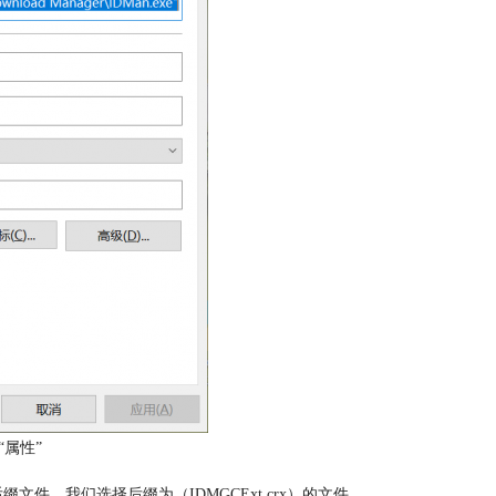
“属性”
缀文件，我们选择后缀为（IDMGCExt.crx）的文件。