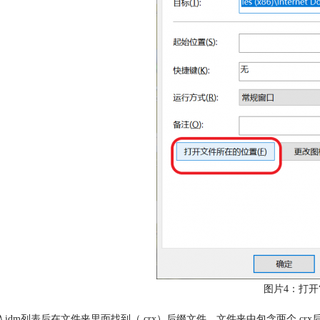
图片4：打开
入idm列表后在文件夹里面找到（.crx）后缀文件，文件夹中包含两个.crx后