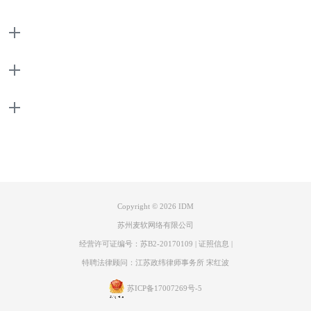
图2：安装浏览器扩展程序
打开Greasy Fork页面，点击右上角的脚本列表，在搜索框中输入“百度文
产品
库组合型多功能脚本”并点击放大镜搜索。安装搜索结果中以“知乎使用增
强，B站哔哩哔哩…”文字开头的脚本插件。
支持
关于
联系客服
Copyright © 2026
IDM
苏州麦软网络有限公司
经营许可证编号：苏B2-20170109
|
证照信息
|
特聘法律顾问：江苏政纬律师事务所 宋红波
苏ICP备17007269号-5
图3：下载安装脚本