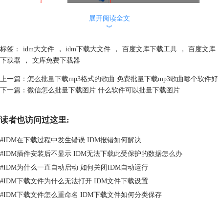
展开阅读全文
︾
图1：打开应用商店
标签：
idm大文件
，
idm下载大文件
，
百度文库下载工具
，
百度文库
下载器
，
文库免费下载器
在应用商店左上角的搜索框中输入“violentmonkey”,并安装搜索结果中对
应的扩展程序。
上一篇：
怎么批量下载mp3格式的歌曲 免费批量下载mp3歌曲哪个软件好
下一篇：
微信怎么批量下载图片 什么软件可以批量下载图片
读者也访问过这里:
#
IDM在下载过程中发生错误 IDM报错如何解决
#
IDM插件安装后不显示 IDM无法下载此受保护的数据怎么办
#
IDM为什么一直自动启动 如何关闭IDM自动运行
#
IDM下载文件为什么无法打开 IDM文件下载设置
#
IDM下载文件怎么重命名 IDM下载文件如何分类保存