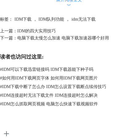
︾
之后会弹出文件属性对话框，在地址栏中粘贴原文件有效的下载地址，再
点击确定。操作后就可以继续下载该文件。
标签：
IDM下载
，
IDM队列功能
，
idm无法下载
上一篇：
IDM的四大实用技巧
下一篇：
电脑下载太慢怎么加速 电脑下载加速器哪个好用
读者也访问过这里:
#
IDM可以下载迅雷链接吗 IDM下载器能下种子吗
#
如何用IDM下载网页字体 如何用IDM下载网页图片
#
IDM下载中断了怎么办 IDM怎么设置下载断点续传技巧
#
IDM连接超时无法下载文件 IDM连接超时怎么解决
#
IDM怎么抓取网页视频 电脑怎么快速下载视频软件