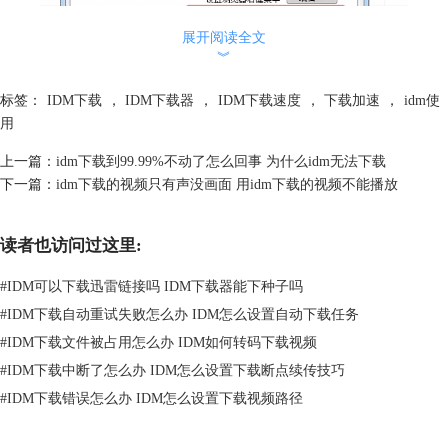
展开阅读全文
︾
图1：设置下载浮动条
标签：
IDM下载
，
IDM下载器
，
IDM下载速度
，
下载加速
，
idm使
启动idm后，通过工具栏内【选项——常规设置——设置浏览器下载浮动
用
条】路径打开编辑按钮，便可对浮动条抓取的文件格式进行编辑。
2.添加文件格式
上一篇：
idm下载到99.99%不动了怎么回事 为什么idm无法下载
下一篇：
idm下载的视频只有声没画面 用idm下载的视频不能播放
读者也访问过这里:
#
IDM可以下载迅雷链接吗 IDM下载器能下种子吗
#
IDM下载自动重试失败怎么办 IDM怎么设置自动下载任务
#
IDM下载文件被占用怎么办 IDM如何转码下载视频
#
IDM下载中断了怎么办 IDM怎么设置下载断点续传技巧
#
IDM下载错误怎么办 IDM怎么设置下载视频路径