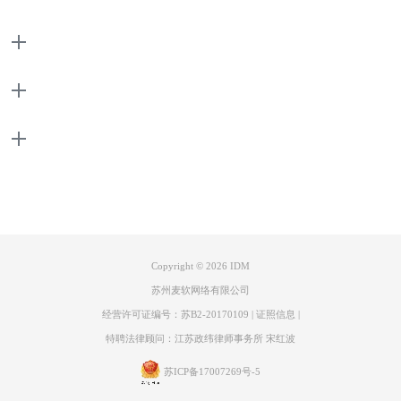
产品
图2：添加文件类型
支持
在编辑设置面板的设置比较简单，通过【添加】按钮打开【添加文件类
型】弹窗，在弹窗内输入文件格式类型，添加文件类型后，再使用浏览器
时，便可通过下载浮动条自动探测文件格式，并抓取下载链接。
关于
二、idm下载错误怎么办
idm是http、https等下载协议，而bt种子则是p2p下载协议，当我们直接使
联系客服
用idm下载bt种子时会出现下载错误，或无法下载的情况。对于此类问
题，我们可以通过转换下载协议来使idm正常下载资源。
1.转换下载协议
Copyright © 2026
IDM
苏州麦软网络有限公司
经营许可证编号：苏B2-20170109
|
证照信息
|
特聘法律顾问：江苏政纬律师事务所 宋红波
苏ICP备17007269号-5