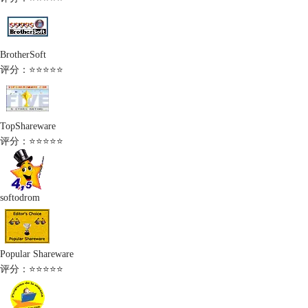
BrotherSoft
评分：⭐⭐⭐⭐⭐
TopShareware
评分：⭐⭐⭐⭐⭐
softodrom
Popular Shareware
评分：⭐⭐⭐⭐⭐