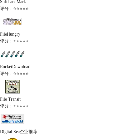
SoftLandMark
评分：⭐⭐⭐⭐⭐
FileHungry
评分：⭐⭐⭐⭐⭐
RocketDownload
评分：⭐⭐⭐⭐⭐
File Transit
评分：⭐⭐⭐⭐⭐
Digital Sea企业推荐