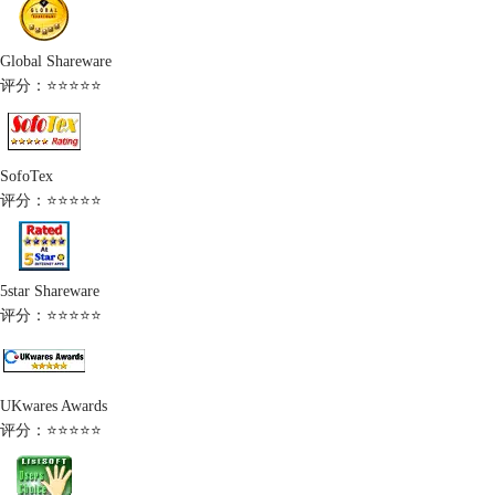
Global Shareware
评分：⭐⭐⭐⭐⭐
SofoTex
评分：⭐⭐⭐⭐⭐
5star Shareware
评分：⭐⭐⭐⭐⭐
UKwares Awards
评分：⭐⭐⭐⭐⭐